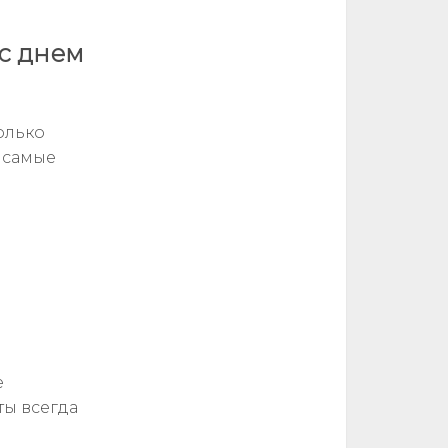
с днем
олько
 самые
е
ты всегда