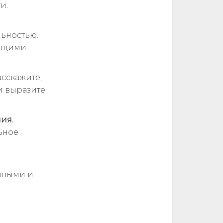
и.
ьностью.
ающими
сскажите,
и выразите
ия.
ьное
ивыми и