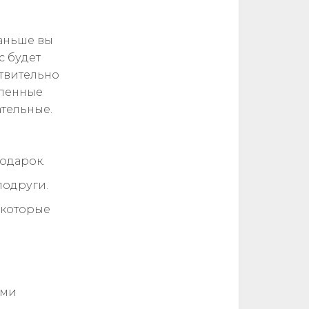
аньше вы
с будет
твительно
вленные
тельные.
одарок.
подруги.
 которые
ими