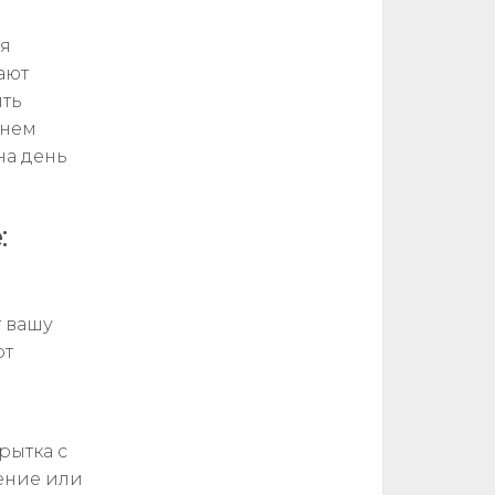
ия
ают
ить
днем
на день
:
т вашу
от
рытка с
ение или