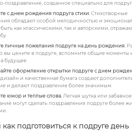
о-поздравление, созданное специально для подруг
те с днем рождения подруга стихи.
Стихотворные
ния обладают особой мелодичностью и эмоционал
 быть как классическими, так и авторскими, отраж
бу.
е личные пожелания подруге на день рождения.
Ра
о вы цените в подруге, вспомните общие моменты 
а будущее.
йте оформление открытки подруге с днем рожден
дизайн и качественная бумага создают дополнител
ие и делают поздравление более значимым.
те юмор и теплые слова.
Легкая шутка или забавное
ние могут сделать поздравления подруге более ж
ми.
и как подготовиться к подруге день