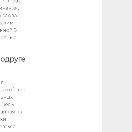
ге, ведь
инания,
 слова,
каким
енно? В
ушевные
одруге
ия
, что более
льных
. Ведь
анная на
тки
заться