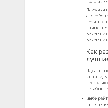
недостато
Психологи
способств
позитивны
внимание 
рождения 
рождения 
Как ра
лучшие
Идеальные
индивидуа
несколько
незабыва
Выбирайт
тщательно