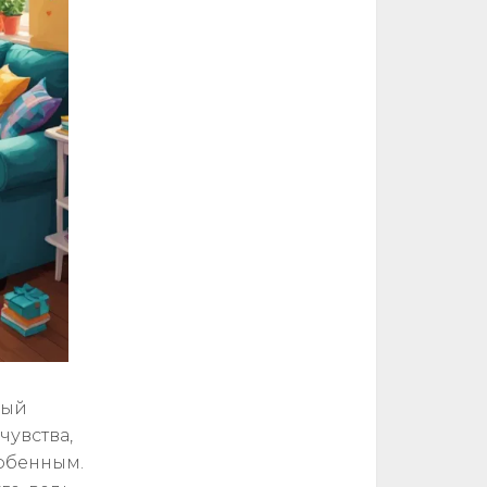
ный
чувства,
собенным.