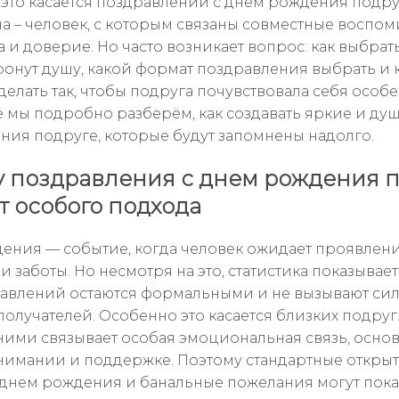
это касается поздравлений с днем рождения подру
а – человек, с которым связаны совместные воспом
и доверие. Но часто возникает вопрос: как выбрать
ронут душу, какой формат поздравления выбрать и 
делать так, чтобы подруга почувствовала себя особ
ье мы подробно разберём, как создавать яркие и д
ния подруге, которые будут запомнены надолго.
 поздравления с днем рождения п
т особого подхода
ения — событие, когда человек ожидает проявлен
 заботы. Но несмотря на это, статистика показывает
авлений остаются формальными и не вызывают си
получателей. Особенно это касается близких подруг
ними связывает особая эмоциональная связь, основ
имании и поддержке. Поэтому стандартные откры
 днем рождения и банальные пожелания могут пока