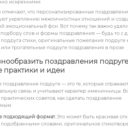
чно искренними.
 отмечают, что персонализированные поздравлен
уют укреплению межличностных отношений и созд
й эмоциональный фон. Вот почему так важно удел
подбору слов и формы поздравления — будь то с 
подруга стихи, оригинальные пожелания подруге 
или трогательные подруге поздравления в прозе.
знообразить поздравления подруге
 практики и идеи
 поздравления подруге — это те, которые отражаю
льную связь и учитывают характер именинницы. В
 практических советов, как сделать поздравление
емым:
е подходящий формат.
Это может быть красивая отк
 подобранными словами, оригинальное стихотвор