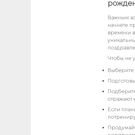
рожде
Важным ас
начнёте п
времени в
уникальны
поздравле
Чтобы не у
Выберите 
Подготовь
Подберите
отражают е
Если план
потрениру
Продумайт