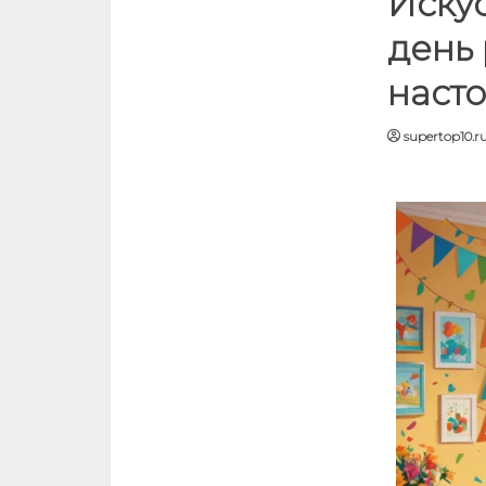
Искус
день
наст
supertop10.r