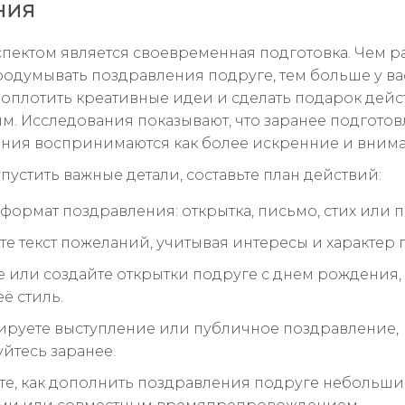
ния
пектом является своевременная подготовка. Чем р
родумывать поздравления подруге, тем больше у ва
оплотить креативные идеи и сделать подарок дейс
м. Исследования показывают, что заранее подгото
ния воспринимаются как более искренние и внима
пустить важные детали, составьте план действий:
формат поздравления: открытка, письмо, стих или п
те текст пожеланий, учитывая интересы и характер 
 или создайте открытки подруге с днем рождения,
ё стиль.
ируете выступление или публичное поздравление,
йтесь заранее.
е, как дополнить поздравления подруге небольш