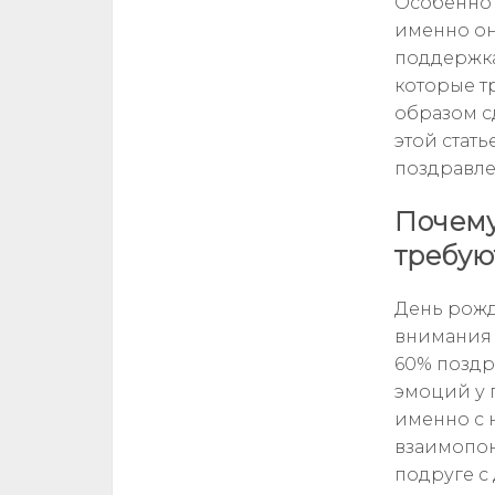
Особенно 
именно он
поддержка 
которые т
образом с
этой стат
поздравле
Почему
требую
День рожд
внимания и
60% поздр
эмоций у 
именно с 
взаимопон
подруге с