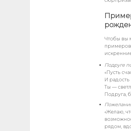
сюрприза
Приме
рожден
Чтобы вы 
примеров 
искренние
Подруге по
«Пусть сча
И радость
Ты — светл
Подруга, б
Пожелания
«Желаю, ч
возможнос
рядом, вд