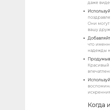
даже виде
Используй
поздравле
Они могут
вашу друж
Добавляйт
что именн
надежды н
Продумыва
Красивый 
впечатлен
Используй
воспомина
искренни
Когда 