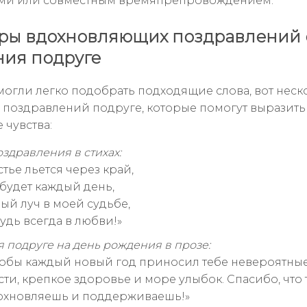
ми или совместным времяпрепровождением.
ры вдохновляющих поздравлений 
ия подруге
могли легко подобрать подходящие слова, вот неск
поздравлений подруге, которые помогут выразить
 чувства:
здравления в стихах:
стье льется через край,
 будет каждый день,
ый луч в моей судьбе,
удь всегда в любви!»
 подруге на день рождения в прозе:
тобы каждый новый год приносил тебе невероятны
ти, крепкое здоровье и море улыбок. Спасибо, что 
охновляешь и поддерживаешь!»