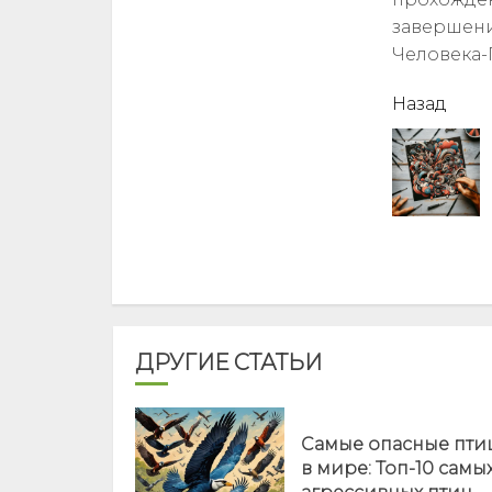
завершени
Человека-
читать
Назад
еще
ДРУГИЕ СТАТЬИ
Самые опасные пти
в мире: Топ-10 самы