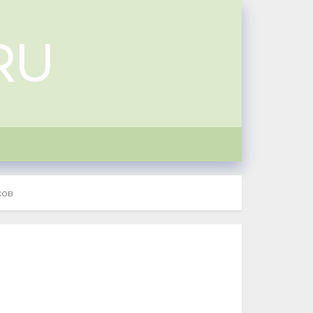
RU
ков