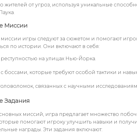
го жителей от угроз, используя уникальные способн
Паука.
е Миссии
миссии игры следуют за сюжетом и помогают игро
ься по истории. Они включают в себя:
преступностью на улицах Нью-Йорка.
с боссами, которые требуют особой тактики и навы
оловоломок, связанных с научными исследованиям
е Задания
новных миссий, игра предлагает множество побо
которые помогают игроку улучшить навыки и получ
льные награды. Эти задания включают: