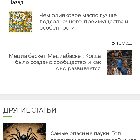
читать
Назад
еще
Чем оливковое масло лучше
Пр
подсолнечного: преимущества и
но
особенности
Вперёд
Медиа баскет. Медиабаскет: Когда
Next
было создано сообщество и как
post:
оно развивается
ДРУГИЕ СТАТЬИ
Самые опасные пауки: Топ