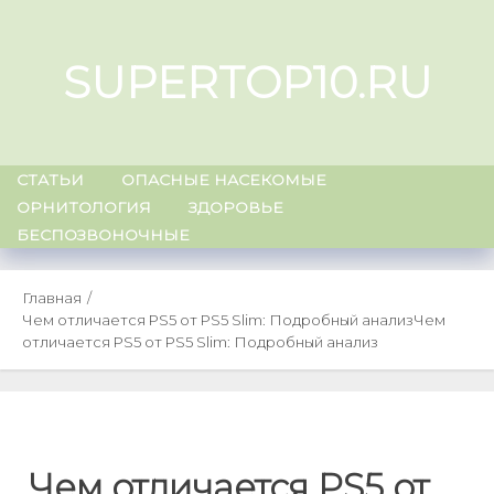
Skip
to
SUPERTOP10.RU
content
СТАТЬИ
ОПАСНЫЕ НАСЕКОМЫЕ
ОРНИТОЛОГИЯ
ЗДОРОВЬЕ
БЕСПОЗВОНОЧНЫЕ
Главная
Чем отличается PS5 от PS5 Slim: Подробный анализ
Чем
отличается PS5 от PS5 Slim: Подробный анализ
Чем отличается PS5 от