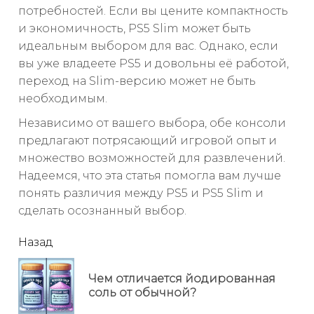
потребностей. Если вы цените компактность
и экономичность, PS5 Slim может быть
идеальным выбором для вас. Однако, если
вы уже владеете PS5 и довольны её работой,
переход на Slim-версию может не быть
необходимым.
Независимо от вашего выбора, обе консоли
предлагают потрясающий игровой опыт и
множество возможностей для развлечений.
Надеемся, что эта статья помогла вам лучше
понять различия между PS5 и PS5 Slim и
сделать осознанный выбор.
читать
Назад
еще
Чем отличается йодированная
Пр
соль от обычной?
но