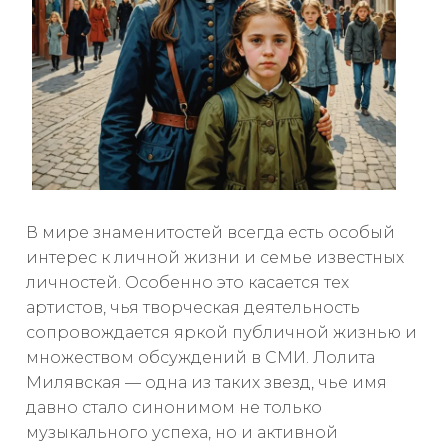
В мире знаменитостей всегда есть особый
интерес к личной жизни и семье известных
личностей. Особенно это касается тех
артистов, чья творческая деятельность
сопровождается яркой публичной жизнью и
множеством обсуждений в СМИ. Лолита
Милявская — одна из таких звезд, чье имя
давно стало синонимом не только
музыкального успеха, но и активной