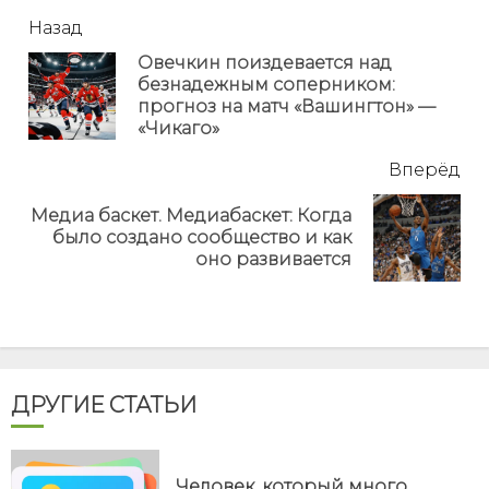
читать
Назад
еще
Овечкин поиздевается над
безнадежным соперником:
Пр
прогноз на матч «Вашингтон» —
но
«Чикаго»
Вперёд
Медиа баскет. Медиабаскет: Когда
Next
было создано сообщество и как
post:
оно развивается
ДРУГИЕ СТАТЬИ
Человек, который много