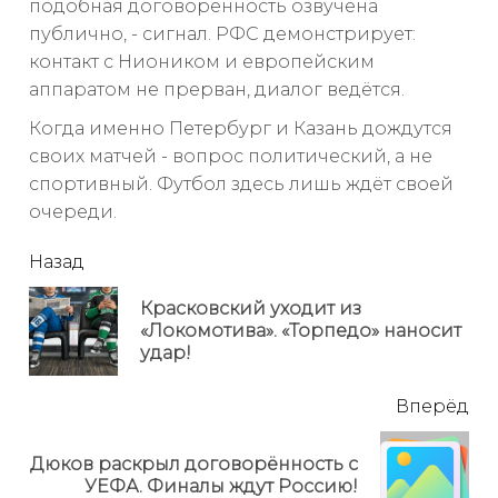
подобная договорённость озвучена
публично, - сигнал. РФС демонстрирует:
контакт с Ниоником и европейским
аппаратом не прерван, диалог ведётся.
Когда именно Петербург и Казань дождутся
своих матчей - вопрос политический, а не
спортивный. Футбол здесь лишь ждёт своей
очереди.
читать
Назад
еще
Красковский уходит из
Пр
«Локомотива». «Торпедо» наносит
но
удар!
Вперёд
Дюков раскрыл договорённость с
Next
УЕФА. Финалы ждут Россию!
post: