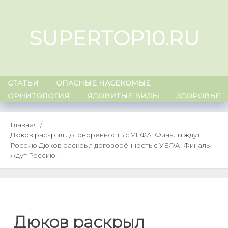
Skip
to
SUPERTOP10.RU
content
СТАТЬИ
ОПАСНЫЕ НАСЕКОМЫЕ
ОРНИТОЛОГИЯ
ЯДОВИТЫЕ ВИДЫ
ЗДОРОВЬЕ
Главная
Дюков раскрыл договорённость с УЕФА. Финалы ждут
Россию!
Дюков раскрыл договорённость с УЕФА. Финалы
ждут Россию!
Дюков раскрыл