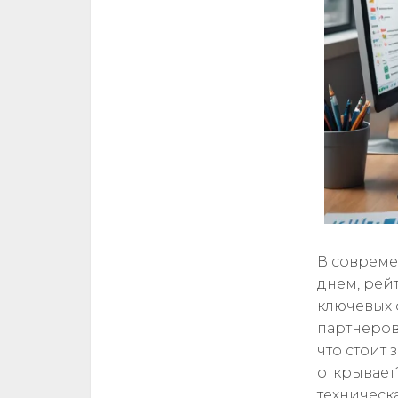
В совреме
днем, рейт
ключевых 
партнеров 
что стоит
открывает
техническ