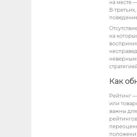
на месте 
В-третьих
поведение,
Отсутстви
на которых
восприним
несправед
неверным 
стратегией
Как об
Рейтинг —
или товар
важны для
рейтингов
переоценк
положении