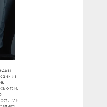
аждым
 один из
в,
сь о том,
о
ность или
повлиять