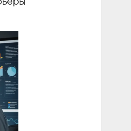
рьеры