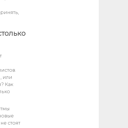
ринять,
столько
т
истов.
, или
? Как
лько
итмы
новые
не стоят