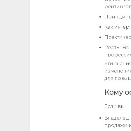
рейтингов
Принципы 
Как интер
Практичес
Реальные 
профессио
Эти знани
изменения
для повыш
Кому о
Если вы:
Владелец 
продажи и