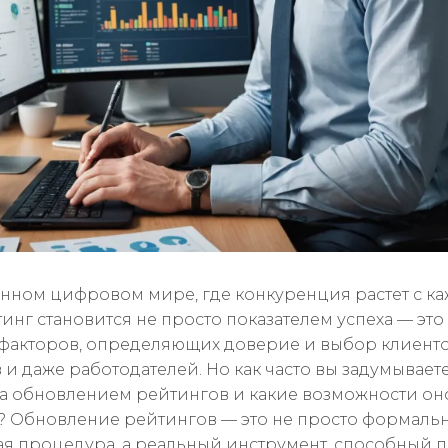
нном цифровом мире, где конкуренция растет с к
инг становится не просто показателем успеха — это
факторов, определяющих доверие и выбор клиенто
и даже работодателей. Но как часто вы задумываете
 за обновлением рейтингов и какие возможности он
? Обновление рейтингов — это не просто формаль
ая процедура, а реальный инструмент, способный 