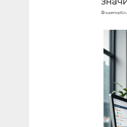
значи
supertop10.r