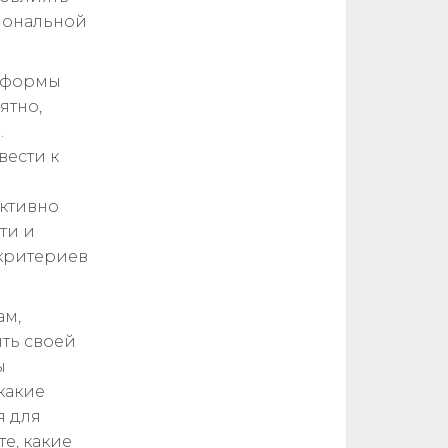
иональной
атформы
ятно,
.
ести к
активно
ти и
 критериев
ам,
ять своей
ы
какие
я для
е, какие