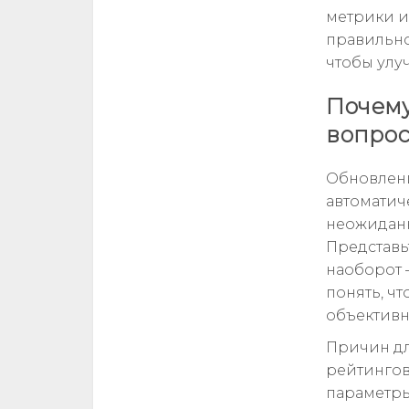
метрики и
правильно
чтобы улу
Почему
вопрос
Обновлени
автоматиче
неожиданн
Представь
наоборот 
понять, ч
объективн
Причин дл
рейтингов
параметры