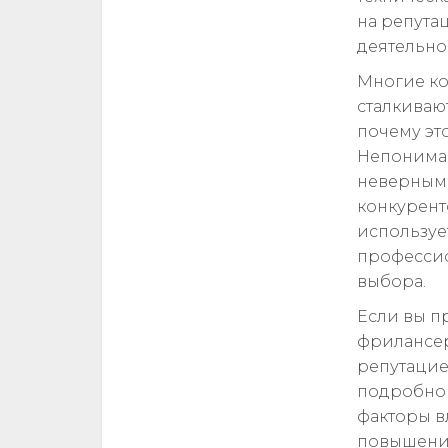
на репута
деятельно
Многие ко
сталкивают
почему эт
Непониман
неверным
конкуренто
используе
профессио
выбора.
Если вы п
фрилансер
репутацие
подробно 
факторы в
повышения