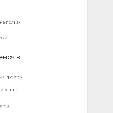
на полках
й Ап
емся в
ет кроется
ривели к
ктов