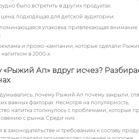
рудно было встретить в других продуктах;
 цена, подходящая для детской аудитории;
апоминающаяся упаковка, привлекающая внимание 
;
реклама и промо-кампании, которые сделали Рыжи
 напитком в 2000-х.
 «Рыжий Ап» вдруг исчез? Разбира
нах
адумывались, почему Рыжий Ап почему закрыли, отв
ких важных факторах. Несмотря на популярность,
тво напитка столкнулось с проблемами, которые п
новению с рынка. Среди них:
 в законодательстве и требованиях к составу проду
которые сделали производство сложнее и дороже;