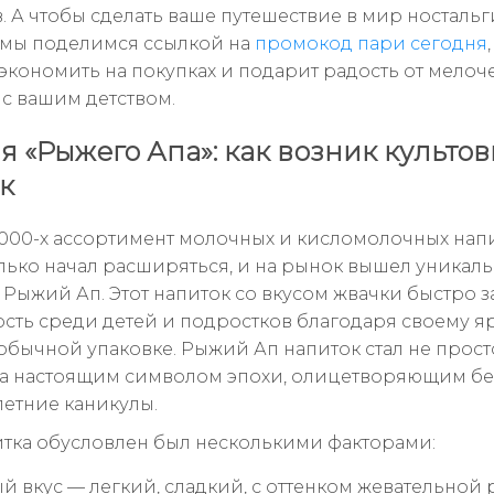
. А чтобы сделать ваше путешествие в мир носталь
 мы поделимся ссылкой на
промокод пари сегодня
экономить на покупках и подарит радость от мелоч
 с вашим детством.
я «Рыжего Апа»: как возник культо
к
2000-х ассортимент молочных и кисломолочных нап
лько начал расширяться, и на рынок вышел уникал
 Рыжий Ап. Этот напиток со вкусом жвачки быстро з
сть среди детей и подростков благодаря своему я
еобычной упаковке. Рыжий Ап напиток стал не прост
 а настоящим символом эпохи, олицетворяющим бе
летние каникулы.
итка обусловлен был несколькими факторами:
й вкус — легкий, сладкий, с оттенком жевательной 