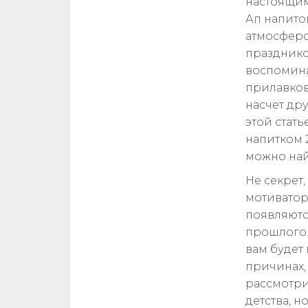
настоящим
Ап напито
атмосферо
праздником
воспомина
прилавков
насчет др
этой стат
напитком 
можно най
Не секрет
мотиватор
появляютс
прошлого. 
вам будет
причинах, 
рассмотри
детства, н