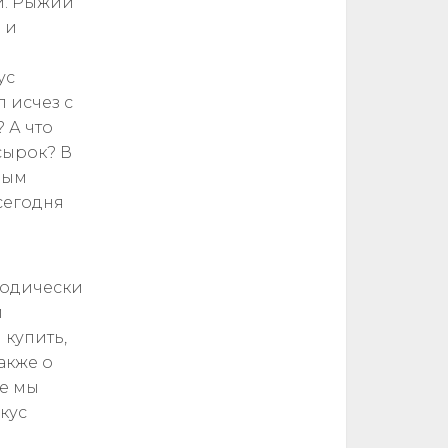
й. Рыжий
 и
ус
 исчез с
 А что
сырок? В
мым
сегодня
иодически
и
 купить,
акже о
ье мы
кус