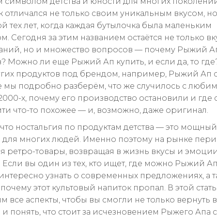
 символом детства и юности для многих поколени
к отличался не только своим уникальным вкусом, но
й тех лет, когда каждая бутылочка была маленьким
. Сегодня за этим названием остаётся не только вк
ний, но и множество вопросов — почему Рыжий Ап
? Можно ли еще Рыжий Ап купить, и если да, то где?
угих продуктов под брендом, например, Рыжий Ап 
ье мы подробно разберём, что же случилось с люби
2000-х, почему его производство остановили и где 
ти что-то похожее — и, возможно, даже оригинал.
, что ностальгия по продуктам детства — это мощный
 для многих людей. Именно поэтому на рынке пер
я ретро-товары, возвращая в жизнь вкусы и эмоци
Если вы один из тех, кто ищет, где можно Рыжий Ап
 интересно узнать о современных предложениях, а т
почему этот культовый напиток пропал. В этой стат
м все аспекты, чтобы вы смогли не только вернуть в
о и понять, что стоит за исчезновением Рыжего Апа с