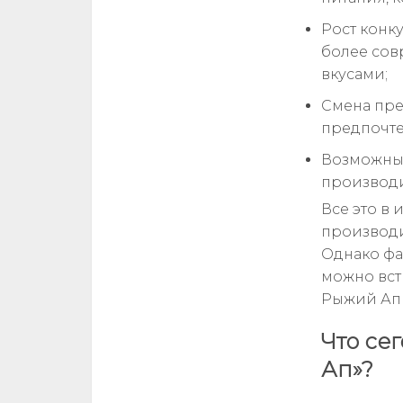
Рост конк
более со
вкусами;
Смена пре
предпочте
Возможны
производи
Все это в 
производи
Однако фа
можно вст
Рыжий Ап к
Что се
Ап»?