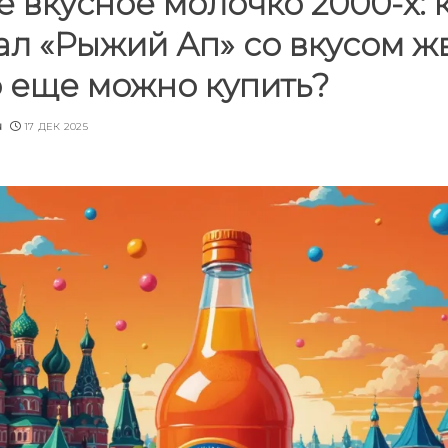
 вкусное молочко 2000-х: 
ал «Рыжий Ап» со вкусом ж
о еще можно купить?
u
17 ДЕК 2025