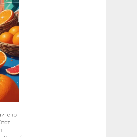
ите тот
Этот
л