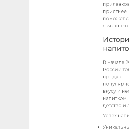
прилавков
приятнее,
поможет с
связанных
Истори
напито
В начале 
России то
продукт —
популярно
вкусу и н
напитком,
детство и 
Успех нап
Уникальны