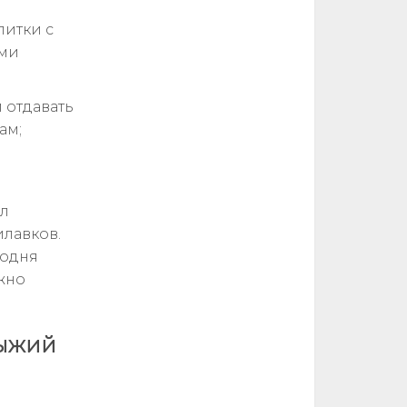
питки с
ыми
 отдавать
ам;
ал
илавков.
годня
жно
Рыжий