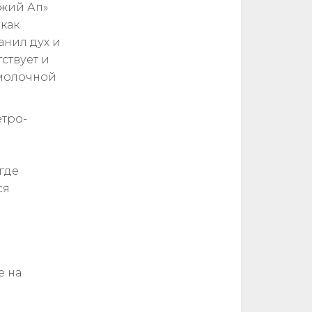
ыжий Ап»
 как
анил дух и
ствует и
 молочной
етро-
где
ся
е на