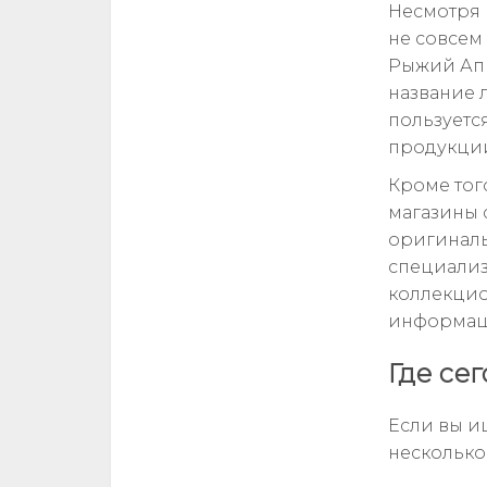
Несмотря 
не совсем 
Рыжий Ап 
название 
пользуетс
продукции
Кроме тог
магазины 
оригиналь
специализ
коллекцио
информац
Где се
Если вы и
несколько