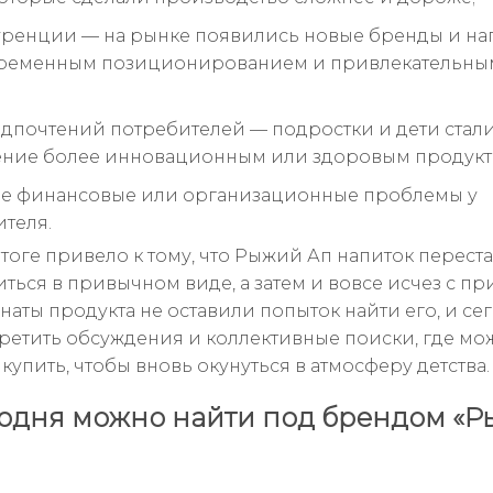
уренции — на рынке появились новые бренды и на
временным позиционированием и привлекательн
дпочтений потребителей — подростки и дети стали
ние более инновационным или здоровым продукт
е финансовые или организационные проблемы у
теля.
итоге привело к тому, что Рыжий Ап напиток перест
ться в привычном виде, а затем и вовсе исчез с пр
наты продукта не оставили попыток найти его, и се
ретить обсуждения и коллективные поиски, где мо
упить, чтобы вновь окунуться в атмосферу детства.
годня можно найти под брендом «