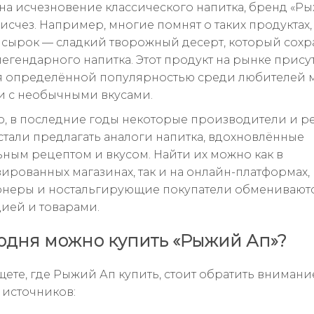
на исчезновение классического напитка, бренд «Р
исчез. Например, многие помнят о таких продуктах,
сырок — сладкий творожный десерт, который сохр
легендарного напитка. Этот продукт на рынке присут
я определённой популярностью среди любителей
 с необычными вкусами.
о, в последние годы некоторые производители и р
стали предлагать аналоги напитка, вдохновлённые
ным рецептом и вкусом. Найти их можно как в
ированных магазинах, так и на онлайн-платформах, 
неры и ностальгирующие покупатели обменивают
ией и товарами.
годня можно купить «Рыжий Ап»?
щете, где Рыжий Ап купить, стоит обратить внимани
 источников: