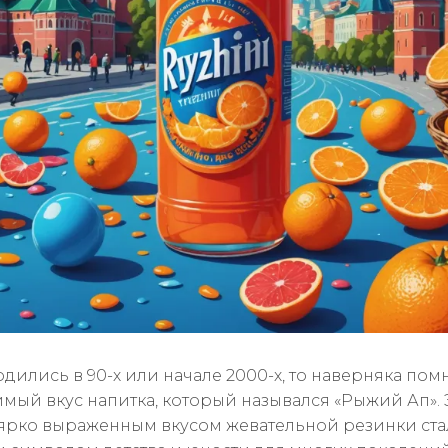
дились в 90-х или начале 2000-х, то наверняка помн
мый вкус напитка, который назывался «Рыжий Ап». 
 ярко выраженным вкусом жевательной резинки ста