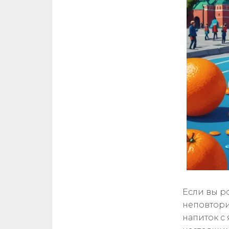
Если вы ро
неповтори
напиток с