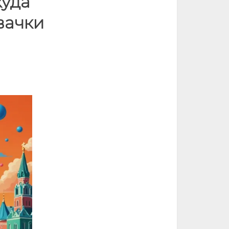
куда
вачки