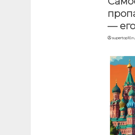
Самое
проп
— ег
supertop10.r