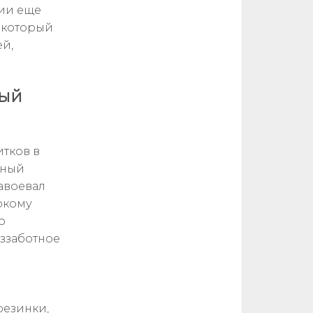
гии еще
, который
ей,
вый
итков в
ьный
авоевал
ркому
о
ззаботное
резинки,