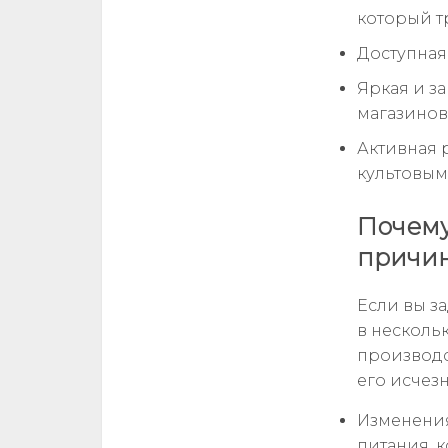
который т
Доступная
Яркая и з
магазинов
Активная 
культовым
Почему
причи
Если вы з
в несколь
производс
его исчез
Изменения
питания, 