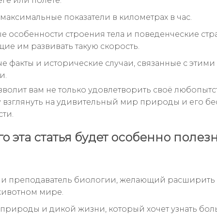
ге или полёте.
 максимальные показатели в километрах в час.
е особенности строения тела и поведенческие стра
ие им развивать такую скорость.
е факты и исторические случаи, связанные с этими
и.
озволит вам не только удовлетворить своё любопытст
 взглянуть на удивительный мир природы и его б
ти.
го эта статья будет особенно полез
ли преподаватель биологии, желающий расширить
животном мире.
природы и дикой жизни, который хочет узнать бол