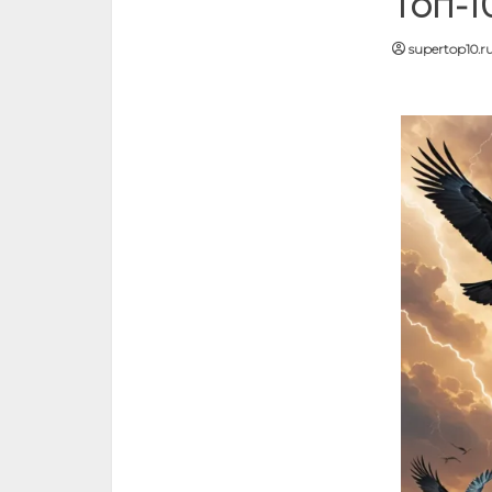
Топ-1
supertop10.r