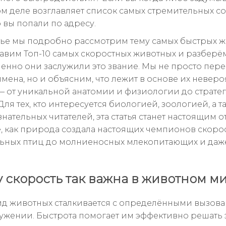
ом деле возглавляет список самых стремительных с
о вы попали по адресу.
атье мы подробно рассмотрим тему самых быстрых ж
тавим Топ-10 самых скоростных животных и разберё
енно они заслужили это звание. Мы не просто пер
мена, но и объясним, что лежит в основе их невер
— от уникальной анатомии и физиологии до страте
Для тех, кто интересуется биологией, зоологией, а т
нательных читателей, эта статья станет настоящим 
е, как природа создала настоящих чемпионов скоро
ьных птиц до молниеносных млекопитающих и даж
 скорость так важна в животном м
д животных сталкивается с определёнными вызова
ужении. Быстрота помогает им эффективно решать э