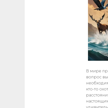
В мире пр
вопрос вы
необходим
кто-то охо
расстояни
настоящим
удивитель