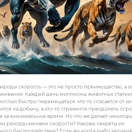
ироды скорость — это не просто преимущество, а з
живания. Каждый день миллионы животных сталкив
остью быстро перемещаться: кто-то спасается от х
тится на добычу, а кто-то стремится преодолеть ог
я за минимальное время. Но что же делает некоторы
и рекордсменами скорости? Каковы секреты их
ного быстродействия? Если вы когда-либо задумыв