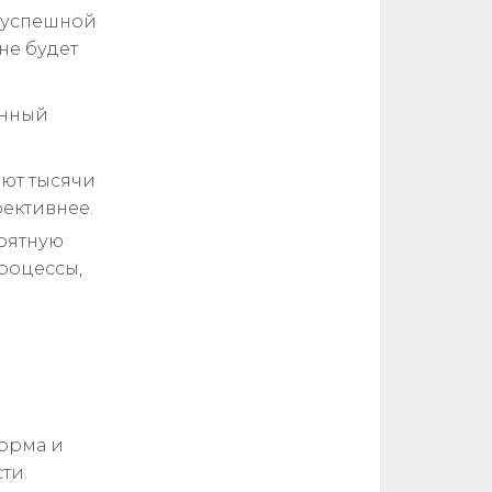
 успешной
не будет
енный
ют тысячи
фективнее.
роятную
процессы,
орма и
ти.