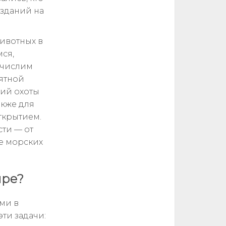
озданий на
ивотных в
мся,
ечислим
оятной
гий охоты
акже для
открытием.
сти — от
е морских
ире?
ми в
ти задачи: