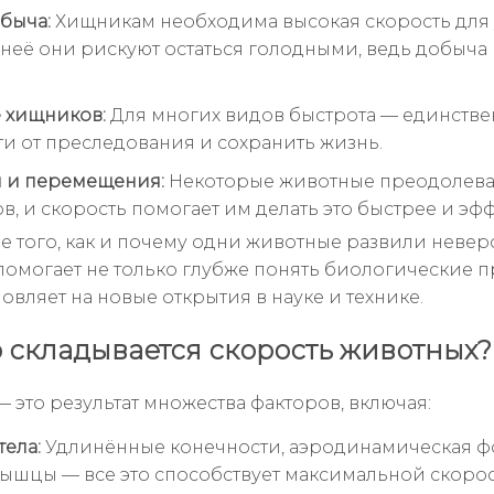
обыча:
Хищникам необходима высокая скорость для
з неё они рискуют остаться голодными, ведь добыча 
 хищников:
Для многих видов быстрота — единств
ти от преследования и сохранить жизнь.
 и перемещения:
Некоторые животные преодолева
в, и скорость помогает им делать это быстрее и эф
 того, как и почему одни животные развили неве
 помогает не только глубже понять биологические 
овляет на новые открытия в науке и технике.
о складывается скорость животных?
 это результат множества факторов, включая:
тела:
Удлинённые конечности, аэродинамическая ф
шцы — все это способствует максимальной скорос