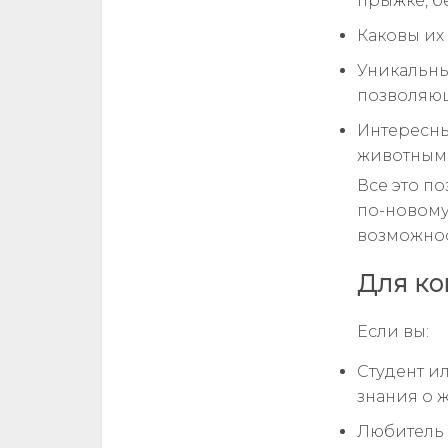
прыжке, бе
Каковы их
Уникальны
позволяющ
Интересны
животным
Все это п
по-новому
возможнос
Для ко
Если вы:
Студент и
знания о 
Любитель 