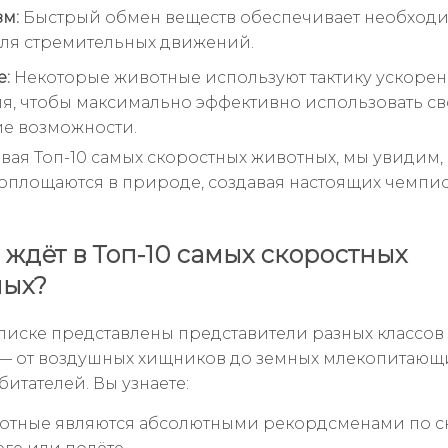
м:
Быстрый обмен веществ обеспечивает необход
ля стремительных движений.
:
Некоторые животные используют тактику ускорен
я, чтобы максимально эффективно использовать с
е возможности.
вая Топ-10 самых скоростных животных, мы увидим, 
оплощаются в природе, создавая настоящих чемпи
с ждёт в Топ-10 самых скоростных
ных?
писке представлены представители разных классов
— от воздушных хищников до земных млекопитающ
итателей. Вы узнаете:
отные являются абсолютными рекордсменами по с