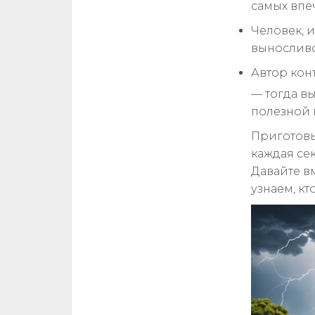
самых впе
Человек, 
выносливо
Автор кон
— тогда в
полезной 
Приготовь
каждая сек
Давайте в
узнаем, кт