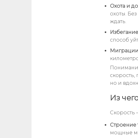
Охота и д
охоты. Бе
ждать.
Избегание
способ уй
Миграции
километро
Понимание
скорость,
но и вдохн
Из чег
Скорость —
Строение 
мощные мы