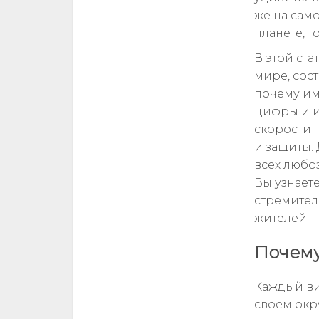
же на сам
планете, т
В этой ст
мире, сос
почему им
цифры и и
скорости 
и защиты. 
всех любоз
Вы узнает
стремител
жителей.
Почему
Каждый ви
своём окр