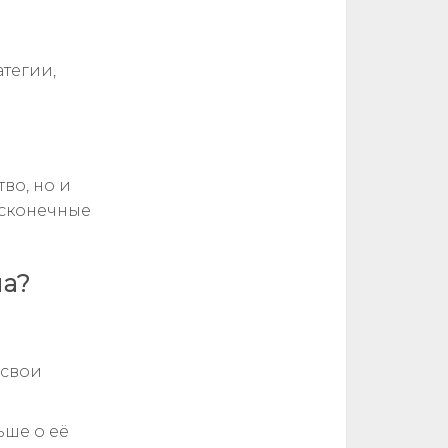
тегии,
во, но и
есконечные
на?
 свои
ьше о её