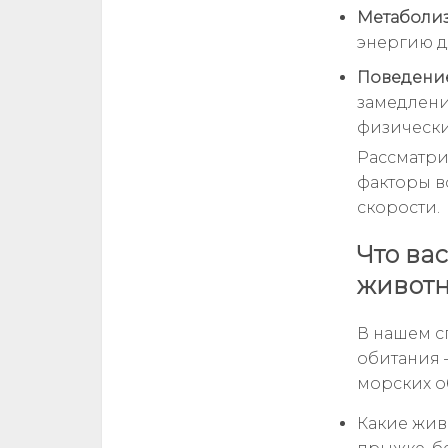
Метаболиз
энергию д
Поведение
замедлени
физически
Рассматри
факторы в
скорости.
Что ва
живот
В нашем с
обитания 
морских об
Какие жив