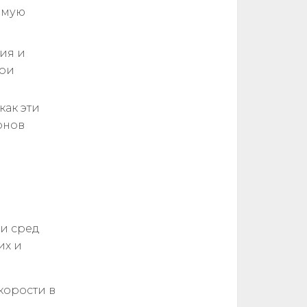
имую
ия и
вои
как эти
онов
 и сред
их и
корости в