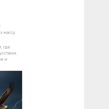
.
х массу
, где
усством.
ре и