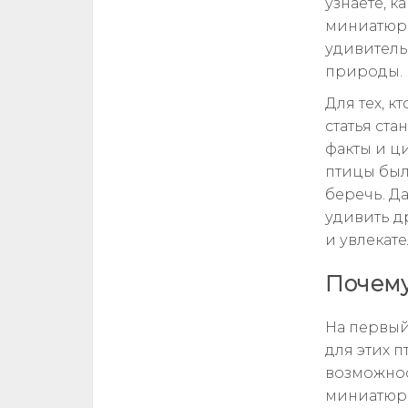
узнаете, 
миниатюрн
удивитель
природы.
Для тех, 
статья ст
факты и ц
птицы был
беречь. Д
удивить д
и увлекате
Почему
На первый
для этих 
возможнос
миниатюрн