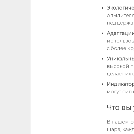
Экологиче
опылителя
поддержа
Адаптации
использов
с более к
Уникальны
высокой п
делает их
Индикатор
могут сиг
Что вы
В нашем р
шара, каж