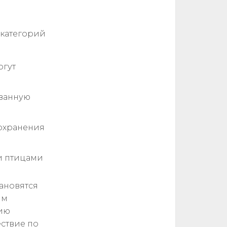
 категорий
огут
ванную
охранения
и птицами
ановятся
ым
нию
ествие по