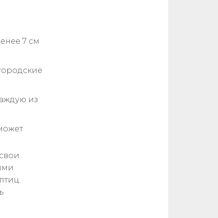
енее 7 см
 городские
аждую из
 может
 свои
ыми
птиц.
ь