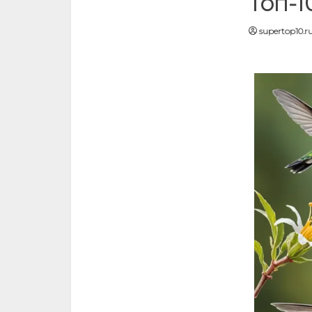
Топ-1
supertop10.r