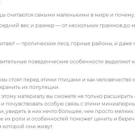
:
цы считаются самыми маленькими в мире и почему;
средний вес и размер — от нескольких граммов до м
битают — тропические леса, горные районы, и даже
вительные поведенческие особенности выделяют к
озы стоят перед этими птицами и как человечество
хранить их популяции.
 этому материалу вы сможете не только расширить
о и почувствовать особую связь с этими миниатюрн
, увидеть в них нечто большее, чем просто мелких 
 их роли и особенностей поможет ценить и береч
в которой они живут.