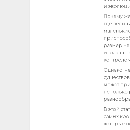
и эволюци
Почему же
где велич
маленькие
приспособ
размер не
играют ва
контроле 
Однако, н
существов
может при
не только
разнообра
В этой ст
самых кро
которые п