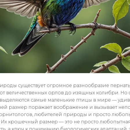
ироды существует огромное разнообразие пернат
 от величественных орлов до изящных колибри. Но 
выделяются самые маленькие птицы в мире — уди
 чей размер поражает воображение и вызывает не
 орнитологов, любителей природы и просто любоп
. Их крошечный размер — это не просто любопытна
ть, а ключ к пониманию биологических адаптаций,