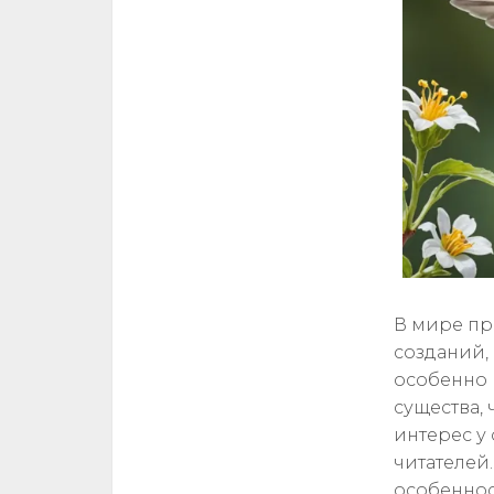
В мире пр
созданий,
особенно 
существа,
интерес у
читателей
особеннос