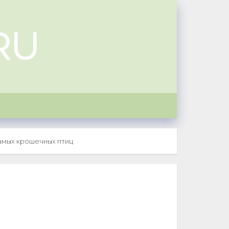
RU
самых крошечных птиц