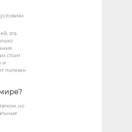
 условиях
ей, эта
олько
нькие
их стоит
р и
ет полезен
 мире?
атком, но
кальные