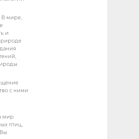
 В мире,
е
ь и
 природе
здания
тений,
рироды.
пущение
тво с ними
в мир
ых птиц,
 Вы