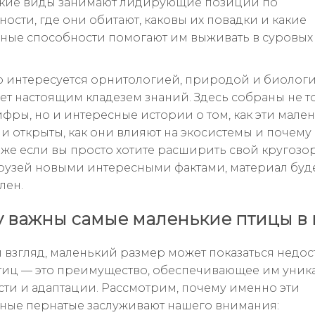
какие виды занимают лидирующие позиции по
ости, где они обитают, каковы их повадки и какие
ные способности помогают им выживать в суровых
кто интересуется орнитологией, природой и биологи
анет настоящим кладезем знаний. Здесь собраны не т
ифры, но и интересные истории о том, как эти мале
и открыты, как они влияют на экосистемы и почему 
аже если вы просто хотите расширить свой кругозо
рузей новыми интересными фактами, материал буд
лен.
 важны самые маленькие птицы в
 взгляд, маленький размер может показаться недост
птиц — это преимущество, обеспечивающее им уни
ти и адаптации. Рассмотрим, почему именно эти
ые пернатые заслуживают нашего внимания: