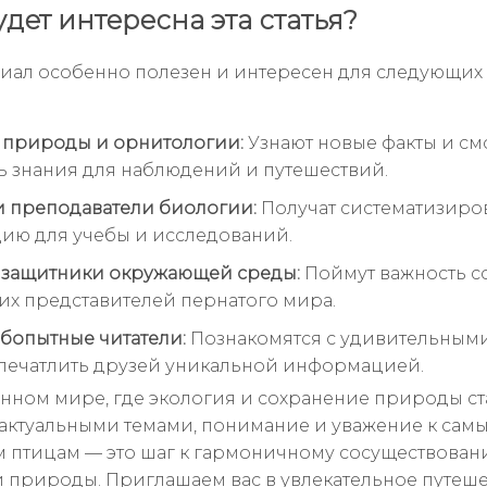
удет интересна эта статья?
риал особенно полезен и интересен для следующих
 природы и орнитологии:
Узнают новые факты и см
 знания для наблюдений и путешествий.
и преподаватели биологии:
Получат систематизиро
ю для учебы и исследований.
 защитники окружающей среды:
Поймут важность с
х представителей пернатого мира.
бопытные читатели:
Познакомятся с удивительным
впечатлить друзей уникальной информацией.
нном мире, где экология и сохранение природы ст
 актуальными темами, понимание и уважение к сам
 птицам — это шаг к гармоничному сосуществова
и природы. Приглашаем вас в увлекательное путеш