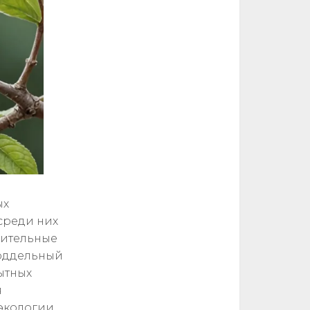
ых
среди них
вительные
поддельный
ытных
я
 экологии