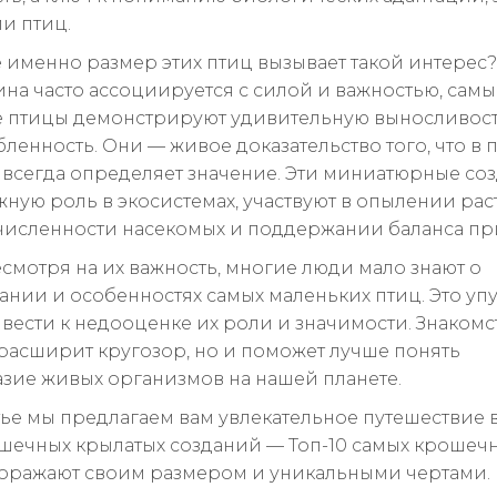
и птиц.
 именно размер этих птиц вызывает такой интерес?
ина часто ассоциируется с силой и важностью, самы
 птицы демонстрируют удивительную выносливост
ленность. Они — живое доказательство того, что в
 всегда определяет значение. Эти миниатюрные со
жную роль в экосистемах, участвуют в опылении рас
численности насекомых и поддержании баланса п
есмотря на их важность, многие люди мало знают о
ании и особенностях самых маленьких птиц. Это у
вести к недооценке их роли и значимости. Знакомс
 расширит кругозор, но и поможет лучше понять
зие живых организмов на нашей планете.
атье мы предлагаем вам увлекательное путешествие 
шечных крылатых созданий — Топ-10 самых крошечн
оражают своим размером и уникальными чертами.