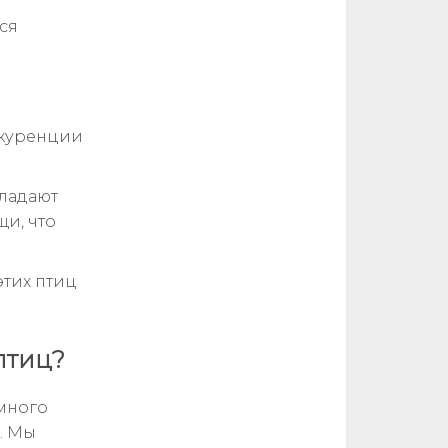
ся
м
нкуренции
ладают
и, что
тих птиц
птиц?
много
. Мы