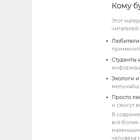
Кому б
Этот мате
читателей:
Любители
применить
Студенты 
информаци
Экологи и
мельчайши
Просто лю
и смогут 
В совреме
всё более
маленьким
человека 