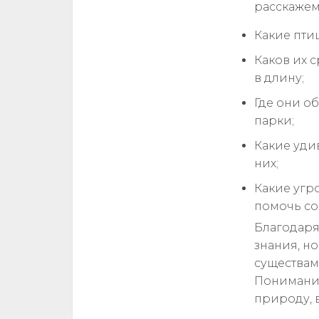
расскажем
Какие пти
Каков их 
в длину;
Где они о
парки;
Какие уди
них;
Какие угр
помочь со
Благодаря
знания, н
существами
Понимание
природу, 