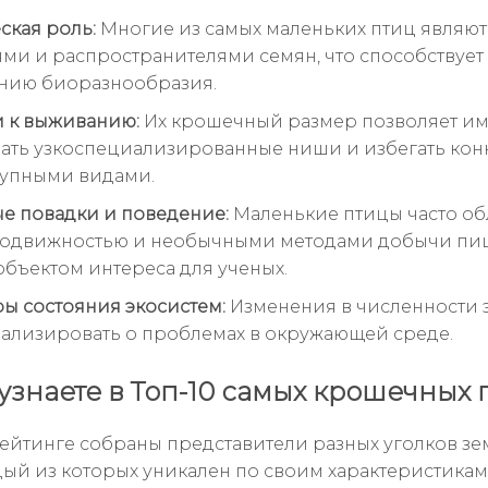
ская роль:
Многие из самых маленьких птиц являют
ми и распространителями семян, что способствует
нию биоразнообразия.
 к выживанию:
Их крошечный размер позволяет и
ать узкоспециализированные ниши и избегать ко
рупными видами.
е повадки и поведение:
Маленькие птицы часто об
одвижностью и необычными методами добычи пищ
 объектом интереса для ученых.
ы состояния экосистем:
Изменения в численности э
нализировать о проблемах в окружающей среде.
 узнаете в Топ-10 самых крошечных 
ейтинге собраны представители разных уголков зе
дый из которых уникален по своим характеристикам