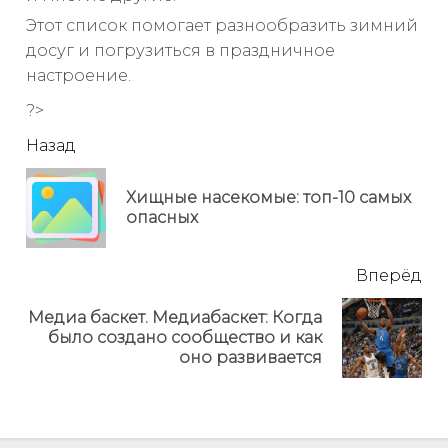
Этот список помогает разнообразить зимний
досуг и погрузиться в праздничное
настроение.
?>
читать
Назад
еще
Хищные насекомые: топ-10 самых
Пр
опасных
но
Вперёд
Медиа баскет. Медиабаскет: Когда
Next
было создано сообщество и как
post:
оно развивается